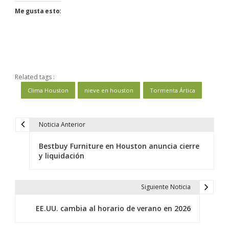
Me gusta esto:
Related tags :
Clima Houston
nieve en houston
Tormenta Ártica
Noticia Anterior
N
a
Bestbuy Furniture en Houston anuncia cierre
v
y liquidación
e
g
Siguiente Noticia
a
c
EE.UU. cambia al horario de verano en 2026
i