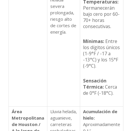
Temperaturas:
severa
Permanecerán
prolongada,
bajo cero por 60-
riesgo alto
70+ horas
de cortes de
consecutivas.
energía.
Mínimas:
Entre
los dígitos únicos
(1-9°F / -17 a
-13°C) y los 15°F
(-9°C).
Sensación
Térmica:
Cerca
de 0°F (-18°C).
Área
Lluvia helada,
Acumulación de
Metropolitana
aguanieve,
hielo:
de Houston /
carreteras
Aproximadamente
A lo largo de
resbaladizas,
0.1″.