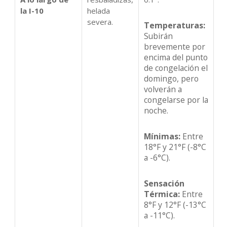
la I-10
helada
severa.
Temperaturas:
Subirán
brevemente por
encima del punto
de congelación el
domingo, pero
volverán a
congelarse por la
noche.
Mínimas:
Entre
18°F y 21°F (-8°C
a -6°C).
Sensación
Térmica:
Entre
8°F y 12°F (-13°C
a -11°C).