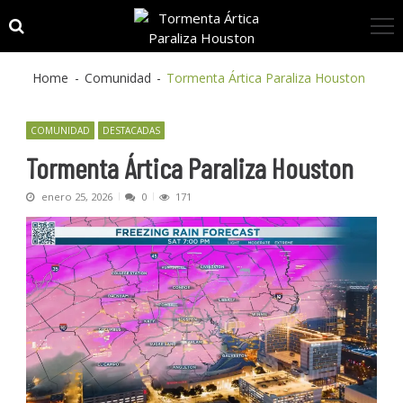
Skip
Skip
to
to
navigation
content
Home
Comunidad
Tormenta Ártica Paraliza Houston
COMUNIDAD
DESTACADAS
Tormenta Ártica Paraliza Houston
enero 25, 2026
0
171