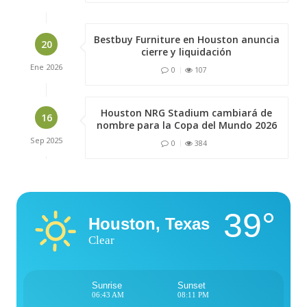
Bestbuy Furniture en Houston anuncia
20
cierre y liquidación
Ene
2026
0
107
Houston NRG Stadium cambiará de
16
nombre para la Copa del Mundo 2026
Sep
2025
0
384
39°
Houston, Texas
Clear
Sunrise
Sunset
06:43 AM
08:11 PM