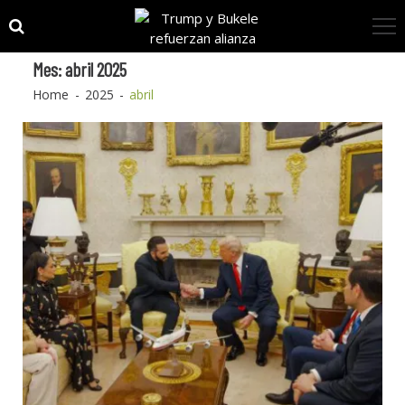
Skip
Skip
to
to
navigation
content
Mes:
abril 2025
Home
2025
abril