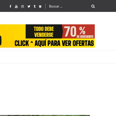
Buscar
por:
25