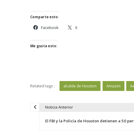
Comparte esto:
Facebook
X
Me gusta esto:
Related tags :
alcalde de Houston
Amazon
Ax
Noticia Anterior
N
a
El FBI y la Policía de Houston detienen a 50 per
v