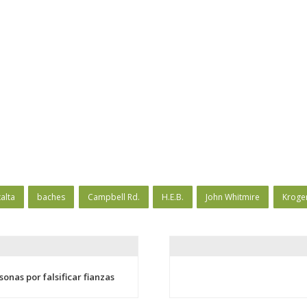
alta
baches
Campbell Rd.
H.E.B.
John Whitmire
Kroge
sonas por falsificar fianzas