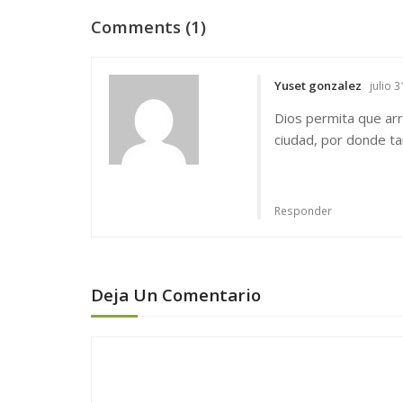
e
Comments (1)
g
a
c
Yuset gonzalez
julio 
i
Dios permita que arr
ó
ciudad, por donde ta
n
d
e
Responder
e
n
t
Deja Un Comentario
r
a
d
a