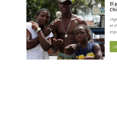
El 
Chi
/Ag
el 
esp
L