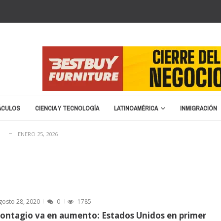
cia cierre y liquidación
ENERO 20, 2026
e nombre para la Copa del Mundo 2026
SEPTIEMBRE 16, 2025
migratoria: “No vamos a devolver a un terrorist...
ABRIL 15, 2025
ÁCULOS
CIENCIA Y TECNOLOGÍA
LATINOAMÉRICA
INMIGRACIÓN
no en 2026
MARZO 8, 2026
ENERO 25, 2026
cia cierre y liquidación
ENERO 20, 2026
e nombre para la Copa del Mundo 2026
SEPTIEMBRE 16, 2025
migratoria: “No vamos a devolver a un terrorist...
ABRIL 15, 2025
no en 2026
MARZO 8, 2026
gosto 28, 2020
0
1785
ENERO 25, 2026
contagio va en aumento: Estados Unidos en primer