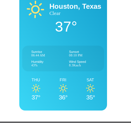
Houston, Texas
Clear
37°
Sunrise
Sunset
06:44 AM
08:10 PM
Humidity
Wind Speed
43%
8.3Km/h
THU
FRI
SAT
37°
36°
35°