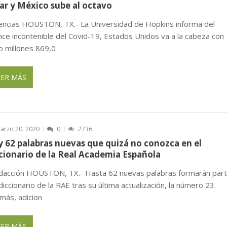
cia cierre y liquidación
ENERO 20, 2026
ar y México sube al octavo
encias HOUSTON, TX.- La Universidad de Hopkins informa del
nce incontenible del Covid-19, Estados Unidos va a la cabeza con
o millones 869,0
EER MÁS
arzo 20, 2020
0
2736
 62 palabras nuevas que quizá no conozca en el
cionario de la Real Academia Española
dacción HOUSTON, TX.- Hasta 62 nuevas palabras formarán par
diccionario de la RAE tras su última actualización, la número 23.
más, adicion
EER MÁS