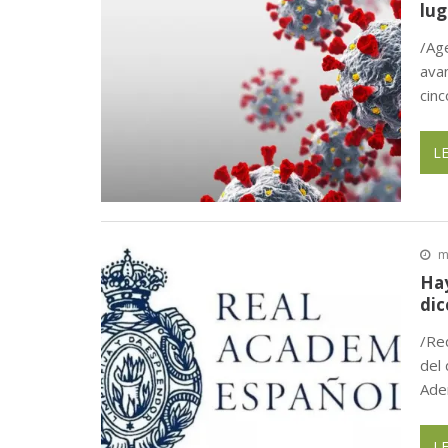
Bestbuy Furniture en Houston anun
lug
/Ag
ava
cinc
L
m
Hay
dic
/Re
del 
Ade
L