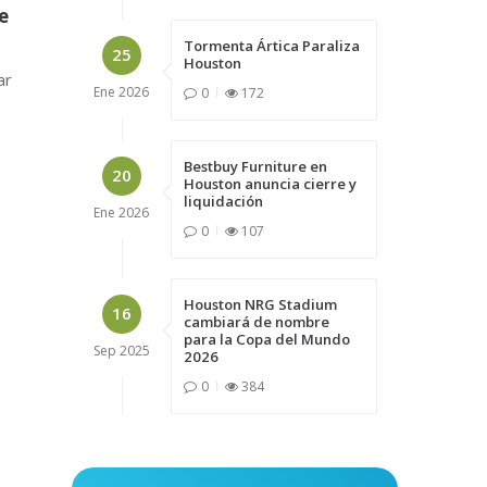
e
Tormenta Ártica Paraliza
25
Houston
ar
Ene
2026
0
172
Bestbuy Furniture en
20
Houston anuncia cierre y
liquidación
Ene
2026
0
107
Houston NRG Stadium
16
cambiará de nombre
para la Copa del Mundo
Sep
2025
2026
0
384