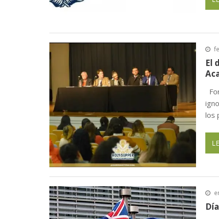
f
El 
Ac
For
igno
los 
L
e
Día