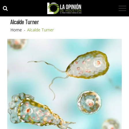
Skip
Skip
to
to
navigation
content
Alcalde Turner
Home
Alcalde Turner