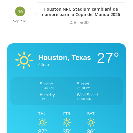
Houston NRG Stadium cambiará de
16
nombre para la Copa del Mundo 2026
Sep
2025
0
384
27°
Houston, Texas
Clear
Sunrise
Sunset
06:44 AM
08:10 PM
Humidity
Wind Speed
91%
12.6Km/h
THU
FRI
SAT
37°
35°
36°