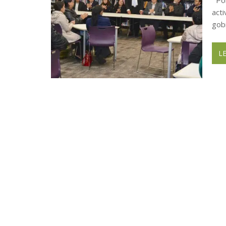
act
gob
L