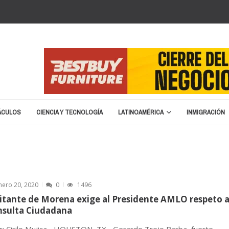
ÁCULOS
CIENCIA Y TECNOLOGÍA
LATINOAMÉRICA
INMIGRACIÓN
erano en 2026
marzo 8, 2026
ston
enero 25, 2026
nuncia cierre y liquidación
enero 20, 2026
á de nombre para la Copa del Mundo 2026
septiembre 16, 2025
za migratoria: “No vamos a devolver a un terrorist...
abril 15, 20
nero 20, 2020
0
1496
itante de Morena exige al Presidente AMLO respeto 
nsulta Ciudadana
: Cirilo Mujica.- HOUSTON, TX.- Gerardo Trejo Barba, fuerte