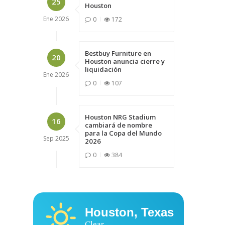
25
Houston
Ene
2026
0
172
Bestbuy Furniture en
20
Houston anuncia cierre y
liquidación
Ene
2026
0
107
Houston NRG Stadium
16
cambiará de nombre
para la Copa del Mundo
Sep
2025
2026
0
384
Houston, Texas
Clear