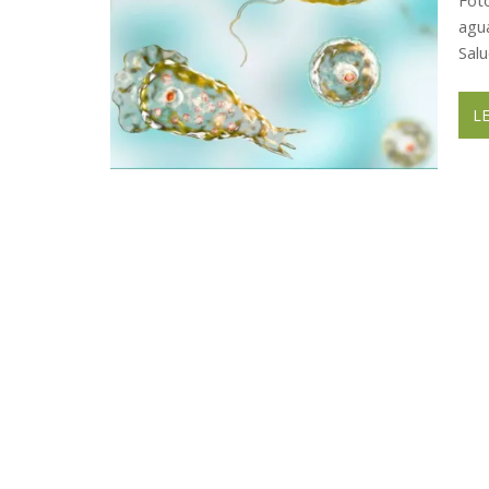
agu
Sal
L