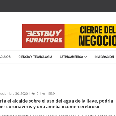
ÁCULOS
CIENCIA Y TECNOLOGÍA
LATINOAMÉRICA
INMIGRACIÓN
erano en 2026
marzo 8, 2026
ston
enero 25, 2026
nuncia cierre y liquidación
enero 20, 2026
á de nombre para la Copa del Mundo 2026
septiembre 16, 2025
za migratoria: “No vamos a devolver a un terrorist...
abril 15, 20
eptiembre 30, 2020
0
1539
rta el alcalde sobre el uso del agua de la llave, podría
er coronavirus y una ameba «come-cerebros»
ografía: La temible ameba "come cerebros" que podría estar en e