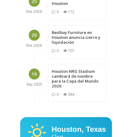
25
Houston
Ene
2026
0
172
Bestbuy Furniture en
20
Houston anuncia cierre y
liquidación
Ene
2026
0
107
Houston NRG Stadium
16
cambiará de nombre
para la Copa del Mundo
Sep
2025
2026
0
384
Houston, Texas
Clear