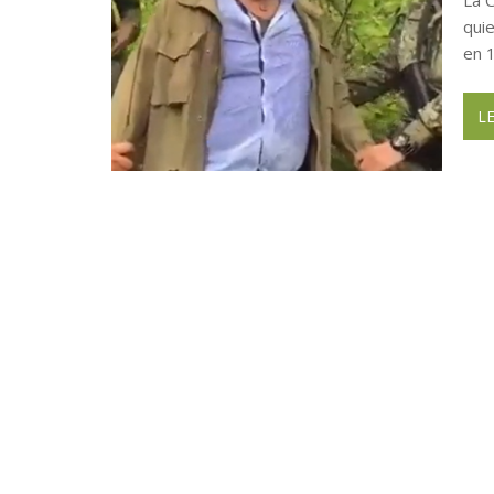
qui
en 
L