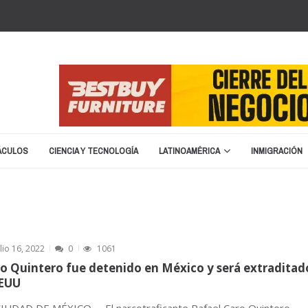
ÁCULOS
CIENCIA Y TECNOLOGÍA
LATINOAMÉRICA
INMIGRACIÓN
erano en 2026
marzo 8, 2026
ston
enero 25, 2026
nuncia cierre y liquidación
enero 20, 2026
á de nombre para la Copa del Mundo 2026
septiembre 16, 2025
za migratoria: “No vamos a devolver a un terrorist...
abril 15, 20
ulio 16, 2022
0
1061
o Quintero fue detenido en México y será extraditad
EEUU
CIUDAD DE MÉXICO -- El narcotraficante Rafael Caro Quintero,