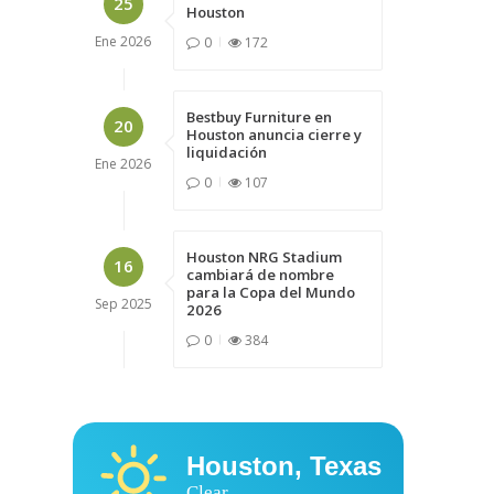
25
Houston
Ene
2026
0
172
Bestbuy Furniture en
20
Houston anuncia cierre y
liquidación
Ene
2026
0
107
Houston NRG Stadium
16
cambiará de nombre
para la Copa del Mundo
Sep
2025
2026
0
384
Houston, Texas
Clear