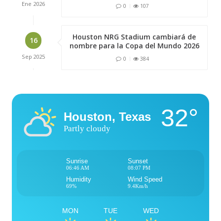
Ene
2026
0
107
Houston NRG Stadium cambiará de
16
nombre para la Copa del Mundo 2026
Sep
2025
0
384
32°
Houston, Texas
Partly cloudy
Sunrise
Sunset
06:46 AM
08:07 PM
Humidity
Wind Speed
69%
9.4Km/h
MON
TUE
WED