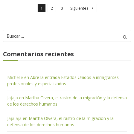
a
1
2
3
Siguientes
g
i
n
Buscar
a
por:
c
Comentarios recientes
i
ó
n
Michelle
en
Abre la entrada Estados Unidos a inmigrantes
d
profesionales y especializados
e
e
Jajaja
en
Martha Olvera, el rastro de la migración y la defensa
n
de los derechos humanos
t
Jajajaja
en
Martha Olvera, el rastro de la migración y la
r
defensa de los derechos humanos
a