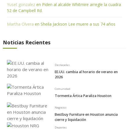
d
Yuset gonzalez
en
Piden al alcalde Whitmire arregle la cuadra
52 de Campbell Rd.
a
s
Martha Olvera
en
Sheila Jackson Lee muere a sus 74 años
Noticias Recientes
Destacadas
EE.UU. cambia al horario de verano en
2026
Comunidad
Tormenta Ártica Paraliza Houston
Negocios
Bestbuy Furniture en Houston anuncia
cierre y liquidación
Deportes