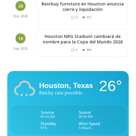
Bestbuy Furniture en Houston anuncia
20
cierre y liquidación
Ene
2026
0
107
Houston NRG Stadium cambiará de
16
nombre para la Copa del Mundo 2026
Sep
2025
0
384
26°
Houston, Texas
Patchy rain possible
Sunrise
Sunset
06:45 AM
08:09 PM
Humidity
Wind Speed
91%
3.6Km/h