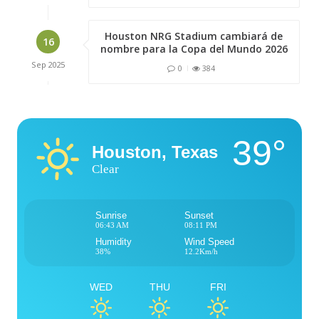
Houston NRG Stadium cambiará de
16
nombre para la Copa del Mundo 2026
Sep
2025
0
384
39°
Houston, Texas
Clear
Sunrise
Sunset
06:43 AM
08:11 PM
Humidity
Wind Speed
38%
12.2Km/h
WED
THU
FRI