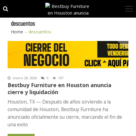
Skip
Skip
to
to
navigation
content
descuentos
Home
descuentos
enero 20, 2026
0
107
Bestbuy Furniture en Houston anuncia
cierre y liquidación
Houston, TX — Después de años sirviendo a la
comunidad de Houston, Bestbuy Furniture ha
anunciado oficialmente su cierre, marcando el fin de
una exito