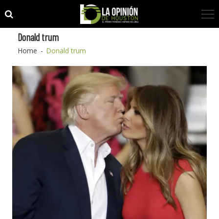
Skip
Skip
to
to
navigation
content
Donald trum
Home
Donald trum