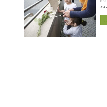
mue
ata
L