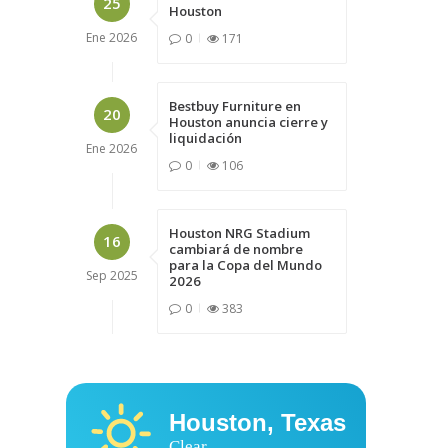
25
Houston
Ene
2026
0
171
Bestbuy Furniture en
20
Houston anuncia cierre y
liquidación
Ene
2026
0
106
Houston NRG Stadium
16
cambiará de nombre
para la Copa del Mundo
Sep
2025
2026
0
383
Houston, Texas
Clear