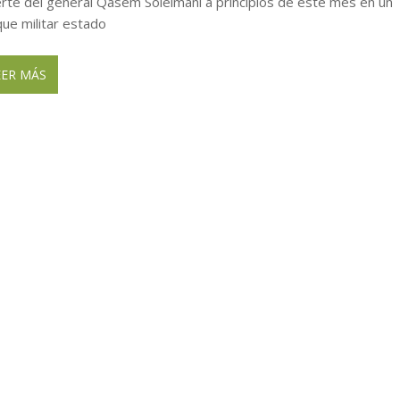
rte del general Qasem Soleimaní a principios de este mes en un
que militar estado
EER MÁS