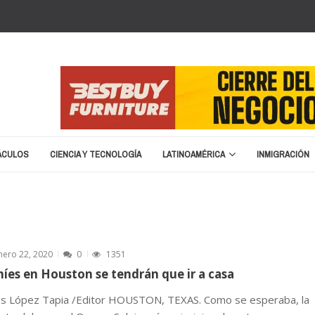
ÁCULOS
CIENCIA Y TECNOLOGÍA
LATINOAMÉRICA
INMIGRACIÓN
erano en 2026
marzo 8, 2026
ston
enero 25, 2026
nuncia cierre y liquidación
enero 20, 2026
á de nombre para la Copa del Mundo 2026
septiembre 16, 2025
za migratoria: “No vamos a devolver a un terrorist...
abril 15, 20
nero 22, 2020
0
1351
níes en Houston se tendrán que ir a casa
ús López Tapia /Editor HOUSTON, TEXAS. Como se esperaba, la