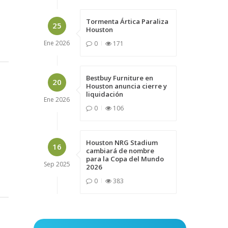
Tormenta Ártica Paraliza
25
Houston
Ene
2026
0
171
Bestbuy Furniture en
20
Houston anuncia cierre y
liquidación
Ene
2026
0
106
Houston NRG Stadium
16
cambiará de nombre
para la Copa del Mundo
Sep
2025
2026
0
383