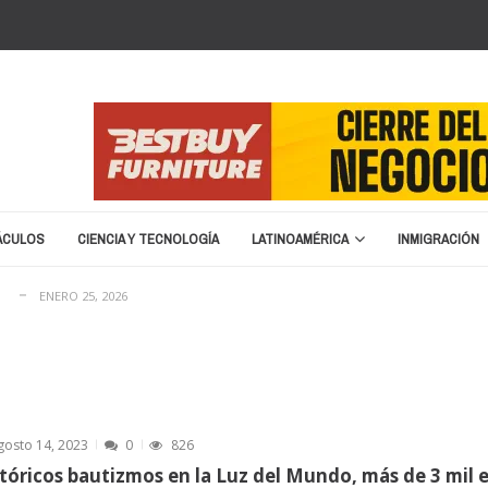
cia cierre y liquidación
ENERO 20, 2026
e nombre para la Copa del Mundo 2026
SEPTIEMBRE 16, 2025
migratoria: “No vamos a devolver a un terrorist...
ABRIL 15, 2025
ÁCULOS
CIENCIA Y TECNOLOGÍA
LATINOAMÉRICA
INMIGRACIÓN
no en 2026
MARZO 8, 2026
ENERO 25, 2026
cia cierre y liquidación
ENERO 20, 2026
e nombre para la Copa del Mundo 2026
SEPTIEMBRE 16, 2025
migratoria: “No vamos a devolver a un terrorist...
ABRIL 15, 2025
no en 2026
MARZO 8, 2026
gosto 14, 2023
0
826
ENERO 25, 2026
tóricos bautizmos en la Luz del Mundo, más de 3 mil 