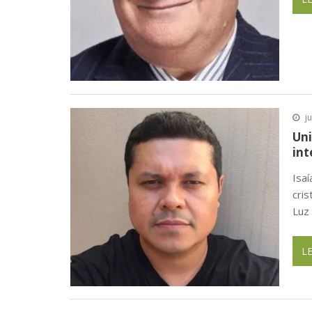
j
Uni
in
Isaí
cri
Luz
L