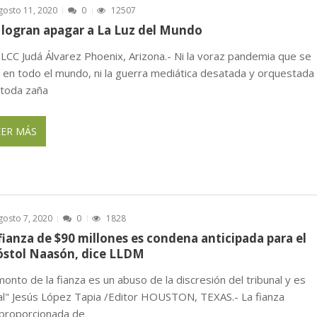
gosto 11, 2020
0
12507
logran apagar a La Luz del Mundo
 LCC Judá Álvarez Phoenix, Arizona.- Ni la voraz pandemia que se
e en todo el mundo, ni la guerra mediática desatada y orquestada
 toda zaña
EER MÁS
gosto 7, 2020
0
1828
fianza de $90 millones es condena anticipada para el
stol Naasón, dice LLDM
monto de la fianza es un abuso de la discresión del tribunal y es
gal" Jesús López Tapia /Editor HOUSTON, TEXAS.- La fianza
proporcionada de