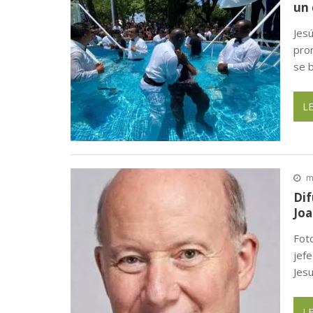
Bestbuy Furniture en Houston anun
un 
Jes
pron
se 
L
m
Dif
Joa
Fot
jefe
Jes
L