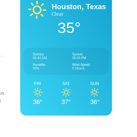
Houston, Texas
Clear
35°
Sunrise
Sunset
06:44 AM
08:09 PM
Humidity
Wind Speed
56%
6.5Km/h
FRI
SAT
SUN
sus
s
36°
37°
36°