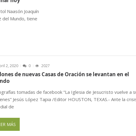
inar hoy
tol Naasón Joaquín
uz del Mundo, tiene
bril 2, 2020
0
2027
lones de nuevas Casas de Oración se levantan en el
ndo
ografías tomadas de facebook “La Iglesia de Jesucristo vuelve a 
genes” Jesús López Tapia /Editor HOUSTON, TEXAS.- Ante la crisi
dial de
EER MÁS