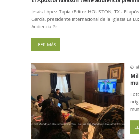
El Apóstol Naasón tiene audiencia prelim
Jesús López Tapia /Editor HOUSTON, TX.- El após
García, presidente internacional de la Iglesia La L
Audiencia Pr
LEER MÁS
a
Mil
mu
Fot
orí
mun
L