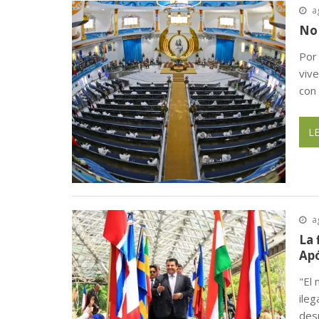
a
No 
Por
viv
con
L
a
La 
Apó
"El 
ile
des