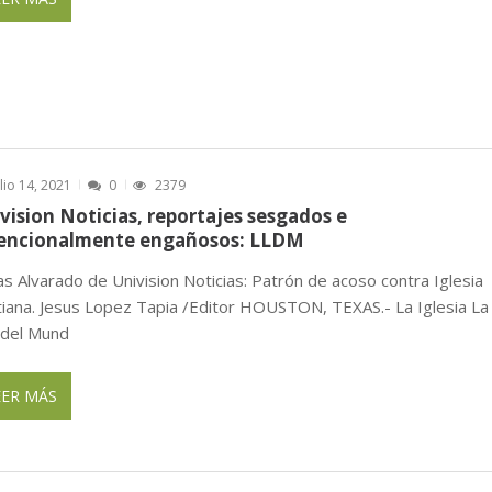
ulio 14, 2021
0
2379
vision Noticias, reportajes sesgados e
tencionalmente engañosos: LLDM
as Alvarado de Univision Noticias: Patrón de acoso contra Iglesia
stiana. Jesus Lopez Tapia /Editor HOUSTON, TEXAS.- La Iglesia La
 del Mund
EER MÁS