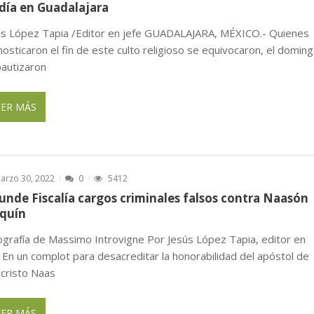
cia cierre y liquidación
ENERO 20, 2026
día en Guadalajara
ús López Tapia /Editor en jefe GUADALAJARA, MÉXICO.- Quienes
osticaron el fin de este culto religioso se equivocaron, el domin
bautizaron
EER MÁS
arzo 30, 2022
0
5412
unde Fiscalía cargos criminales falsos contra Naasón
quín
ografía de Massimo Introvigne Por Jesús López Tapia, editor en
 En un complot para desacreditar la honorabilidad del apóstol de
ucristo Naas
EER MÁS