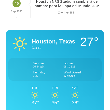
Houston NRG Stadium cambiará de
16
nombre para la Copa del Mundo 2026
Sep
2025
0
383
27°
Houston, Texas
Clear
Sunrise
Sunset
06:44 AM
08:10 PM
Humidity
Wind Speed
91%
12.6Km/h
THU
FRI
SAT
37°
35°
36°