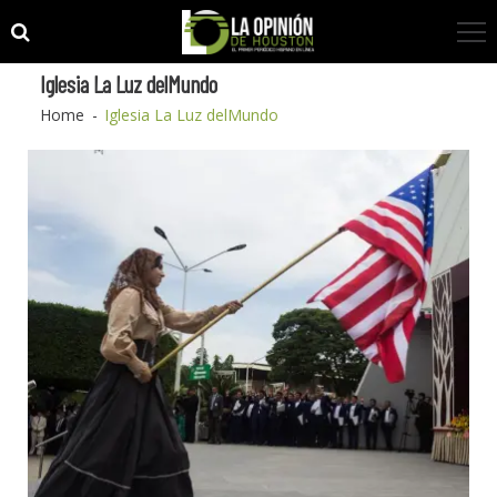
Skip
Skip
to
to
navigation
content
Iglesia La Luz delMundo
Home
Iglesia La Luz delMundo