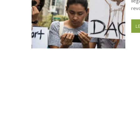
lleg
revo
L