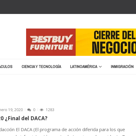
ÁCULOS
CIENCIA Y TECNOLOGÍA
LATINOAMÉRICA
INMIGRACIÓN
erano en 2026
marzo 8, 2026
ston
enero 25, 2026
nuncia cierre y liquidación
enero 20, 2026
á de nombre para la Copa del Mundo 2026
septiembre 16, 2025
za migratoria: “No vamos a devolver a un terrorist...
abril 15, 20
nero 19, 2020
0
1283
0 ¿Final del DACA?
dacción El DACA (El programa de acción diferida para los que