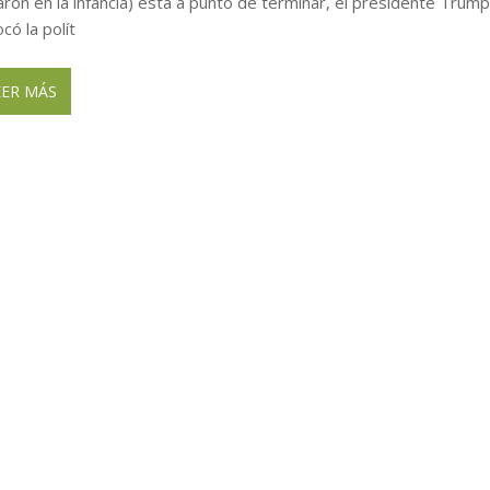
aron en la infancia) está a punto de terminar, el presidente Trum
có la polít
EER MÁS