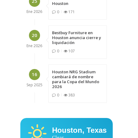
25
Houston
Ene
2026
0
171
Bestbuy Furniture en
20
Houston anuncia cierre y
liquidación
Ene
2026
0
107
Houston NRG Stadium
16
cambiará de nombre
para la Copa del Mundo
Sep
2025
2026
0
383
Houston, Texas
Clear