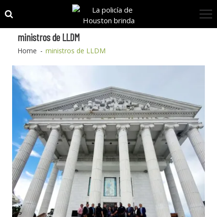
Skip
Skip
to
to
navigation
content
ministros de LLDM
Home
ministros de LLDM