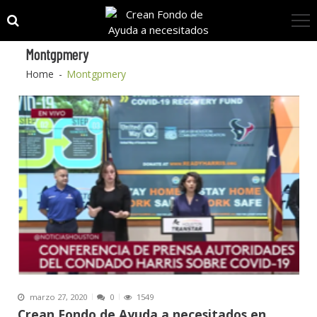
Skip
Skip
to
to
navigation
content
Montgpmery
Home
Montgpmery
marzo 27, 2020
0
1549
Crean Fondo de Ayuda a necesitados en