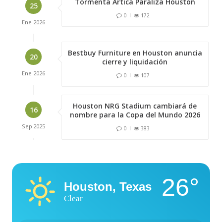
Tormenta Ártica Paraliza Houston
25
0
172
Ene
2026
Bestbuy Furniture en Houston anuncia
20
cierre y liquidación
Ene
2026
0
107
Houston NRG Stadium cambiará de
16
nombre para la Copa del Mundo 2026
Sep
2025
0
383
26°
Houston, Texas
Clear