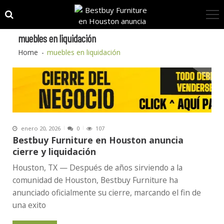
Skip
Skip
to
to
navigation
content
muebles en liquidación
Home
muebles en liquidación
enero 20, 2026
0
107
Bestbuy Furniture en Houston anuncia
cierre y liquidación
Houston, TX — Después de años sirviendo a la
comunidad de Houston, Bestbuy Furniture ha
anunciado oficialmente su cierre, marcando el fin de
una exito