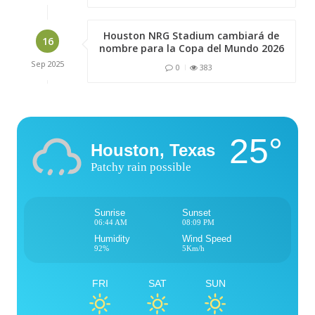
Houston NRG Stadium cambiará de
16
nombre para la Copa del Mundo 2026
Sep
2025
0
383
25°
Houston, Texas
Patchy rain possible
Sunrise
Sunset
06:44 AM
08:09 PM
Humidity
Wind Speed
92%
5Km/h
FRI
SAT
SUN