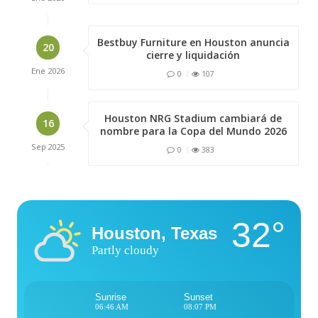
Bestbuy Furniture en Houston anuncia
20
cierre y liquidación
Ene
2026
0
107
Houston NRG Stadium cambiará de
16
nombre para la Copa del Mundo 2026
Sep
2025
0
383
32°
Houston, Texas
Partly cloudy
Sunrise
Sunset
06:46 AM
08:07 PM