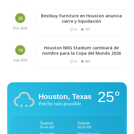
Bestbuy Furniture en Houston anuncia
20
cierre y liquidación
Ene
2026
0
107
Houston NRG Stadium cambiará de
16
nombre para la Copa del Mundo 2026
Sep
2025
0
383
25°
Houston, Texas
Patchy rain possible
Sunrise
Sunset
06:44 AM
08:09 PM