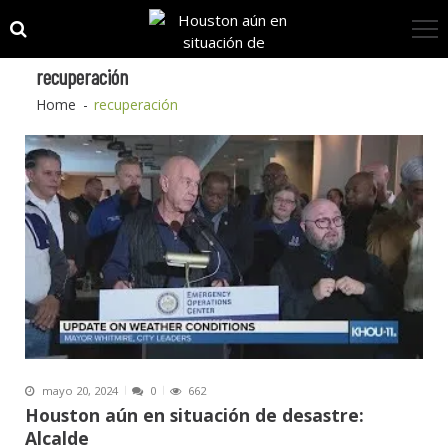
Skip
Skip
to
to
navigation
content
recuperación
Home
recuperación
mayo 20, 2024
0
662
Houston aún en situación de desastre:
Alcalde