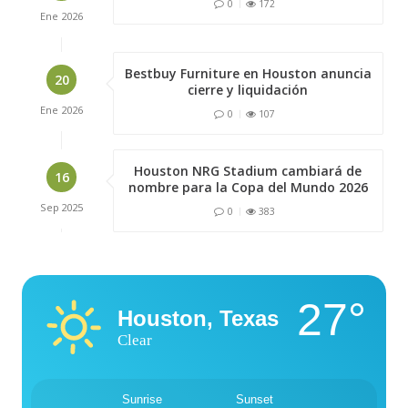
0
172
Ene
2026
Bestbuy Furniture en Houston anuncia
20
cierre y liquidación
Ene
2026
0
107
Houston NRG Stadium cambiará de
16
nombre para la Copa del Mundo 2026
Sep
2025
0
383
27°
Houston, Texas
Clear
Sunrise
Sunset