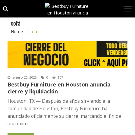
Skip
Skip
to
to
navigation
content
sofá
Home
sofá
enero 20, 2026
0
107
Bestbuy Furniture en Houston anuncia
cierre y liquidación
Houston, TX — Después de años sirviendo a la
comunidad de Houston, Bestbuy Furniture ha
anunciado oficialmente su cierre, marcando el fin de
una exito