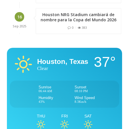
Houston NRG Stadium cambiará de
16
nombre para la Copa del Mundo 2026
Sep
2025
0
383
37°
Houston, Texas
Clear
Sunrise
Sunset
06:44 AM
08:10 PM
Humidity
Wind Speed
43%
8.3Km/h
THU
FRI
SAT