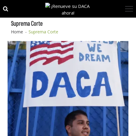
Skip
Skip
to
to
navigation
content
Suprema Corte
Home
Suprema Corte