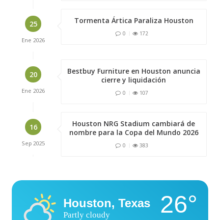
Tormenta Ártica Paraliza Houston
25
0
172
Ene
2026
Bestbuy Furniture en Houston anuncia
20
cierre y liquidación
Ene
2026
0
107
Houston NRG Stadium cambiará de
16
nombre para la Copa del Mundo 2026
Sep
2025
0
383
26°
Houston, Texas
Partly cloudy