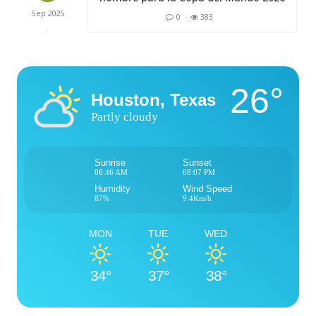
Sep
2025
0
383
26°
Houston, Texas
Partly cloudy
Sunrise
Sunset
06:46 AM
08:07 PM
Humidity
Wind Speed
87%
9.4Km/h
MON
TUE
WED
34°
37°
38°