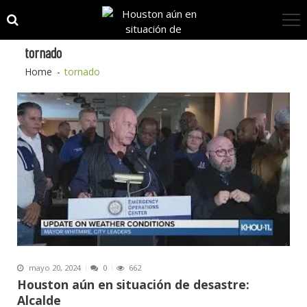
Skip
Skip
to
to
navigation
content
tornado
Home
tornado
mayo 20, 2024
0
662
Houston aún en situación de desastre:
Alcalde