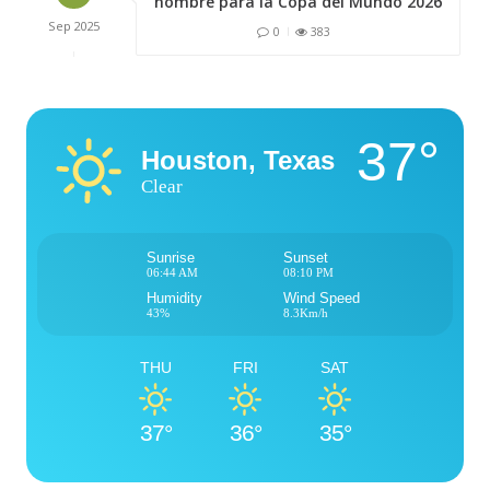
nombre para la Copa del Mundo 2026
Sep
2025
0
383
37°
Houston, Texas
Clear
Sunrise
Sunset
06:44 AM
08:10 PM
Humidity
Wind Speed
43%
8.3Km/h
THU
FRI
SAT
37°
36°
35°