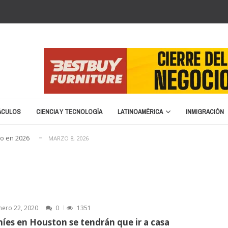
cia cierre y liquidación
ENERO 20, 2026
e nombre para la Copa del Mundo 2026
SEPTIEMBRE 16, 2025
ÁCULOS
CIENCIA Y TECNOLOGÍA
LATINOAMÉRICA
INMIGRACIÓN
migratoria: “No vamos a devolver a un terrorist...
ABRIL 15, 2025
no en 2026
MARZO 8, 2026
ENERO 25, 2026
cia cierre y liquidación
ENERO 20, 2026
e nombre para la Copa del Mundo 2026
SEPTIEMBRE 16, 2025
migratoria: “No vamos a devolver a un terrorist...
ABRIL 15, 2025
nero 22, 2020
0
1351
no en 2026
MARZO 8, 2026
níes en Houston se tendrán que ir a casa