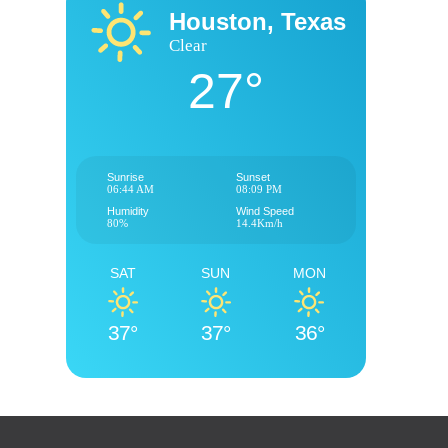
Houston, Texas
Clear
27°
Sunrise
Sunset
06:44 AM
08:09 PM
Humidity
Wind Speed
80%
14.4Km/h
SAT
SUN
MON
37°
37°
36°