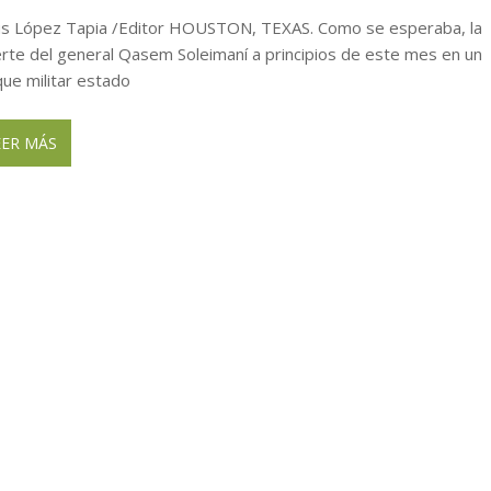
ENERO 25, 2026
ús López Tapia /Editor HOUSTON, TEXAS. Como se esperaba, la
cia cierre y liquidación
ENERO 20, 2026
rte del general Qasem Soleimaní a principios de este mes en un
que militar estado
EER MÁS