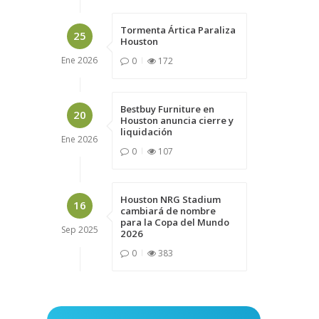
Tormenta Ártica Paraliza
25
Houston
Ene
2026
0
172
Bestbuy Furniture en
20
Houston anuncia cierre y
liquidación
Ene
2026
0
107
Houston NRG Stadium
16
cambiará de nombre
para la Copa del Mundo
Sep
2025
2026
0
383