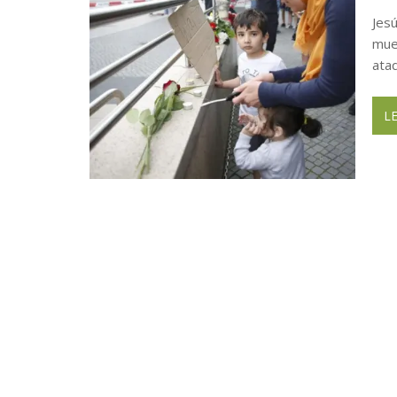
Tormenta Ártica Paraliza Houston
Jes
Bestbuy Furniture en Houston anun
mue
ata
L