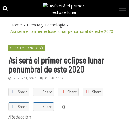
Skip
Skip
to
to
navigation
content
Home
Ciencia y Tecnología
Así será el primer eclipse lunar penumbral de este 2020
CIENCIA Y TECNOLOGÍA
Así será el primer eclipse lunar
penumbral de este 2020
enero 11, 2020
0
1468
Share
Share
Share
Share
0
Share
Share
/Redacción