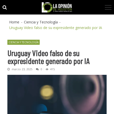
Skip
Skip
to
to
navigation
content
Home
Ciencia y Tecnología
Uruguay Video falso de su expresidente generado por IA
CIENCIA Y TECNOLOGÍA
Uruguay Video falso de su
expresidente generado por IA
marzo 23, 2025
0
415