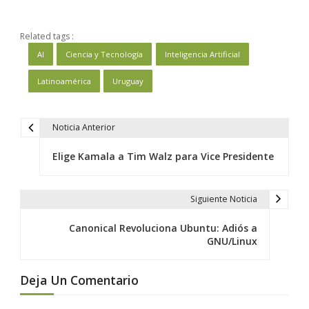
Related tags :
AI
Ciencia y Tecnología
Inteligencia Artificial
Latinoamérica
Uruguay
Noticia Anterior
N
a
Elige Kamala a Tim Walz para Vice Presidente
v
e
Siguiente Noticia
g
a
Canonical Revoluciona Ubuntu: Adiós a
c
GNU/Linux
i
ó
Deja Un Comentario
n