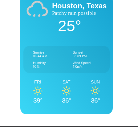
Houston, Texas
Patchy rain possible
25°
Sunrise
Sunset
06:44 AM
08:09 PM
Humidity
Wind Speed
92%
5Km/h
FRI
SAT
SUN
39°
36°
36°