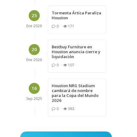
Tormenta Ártica Paraliza
25
Houston
Ene
2026
0
171
Bestbuy Furniture en
20
Houston anuncia cierre y
liquidación
Ene
2026
0
107
Houston NRG Stadium
16
cambiará de nombre
para la Copa del Mundo
Sep
2025
2026
0
383