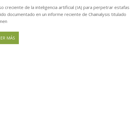
cia cierre y liquidación
ENERO 20, 2026
so creciente de la inteligencia artificial (IA) para perpetrar estafas
sido documentado en un informe reciente de Chainalysis titulado
imen
EER MÁS