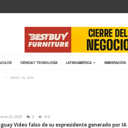
cia cierre y liquidación
ENERO 20, 2026
e nombre para la Copa del Mundo 2026
SEPTIEMBRE 16, 2025
migratoria: “No vamos a devolver a un terrorist...
ABRIL 15, 2025
ÁCULOS
CIENCIA Y TECNOLOGÍA
LATINOAMÉRICA
INMIGRACIÓN
no en 2026
MARZO 8, 2026
ENERO 25, 2026
cia cierre y liquidación
ENERO 20, 2026
e nombre para la Copa del Mundo 2026
SEPTIEMBRE 16, 2025
migratoria: “No vamos a devolver a un terrorist...
ABRIL 15, 2025
no en 2026
MARZO 8, 2026
arzo 23, 2025
0
416
ENERO 25, 2026
guay Video falso de su expresidente generado por IA