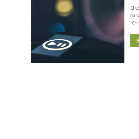
Bestbuy Furniture en Houston anun
El u
ha 
“Cr
L