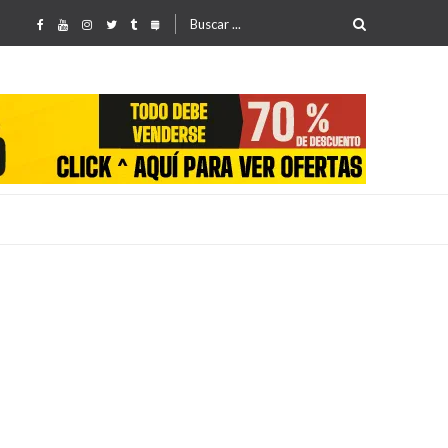
Buscar
por:
25