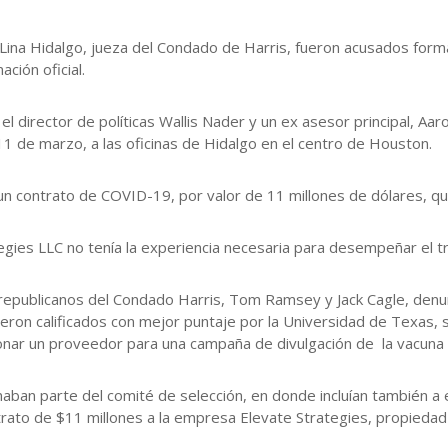
Lina Hidalgo, jueza del Condado de Harris, fueron acusados form
ción oficial.
s, el director de políticas Wallis Nader y un ex asesor principal,
11 de marzo, a las oficinas de Hidalgo en el centro de Houston.
de un contrato de COVID-19, por valor de 11 millones de dólares, 
egies LLC no tenía la experiencia necesaria para desempeñar el tr
s republicanos del Condado Harris, Tom Ramsey y Jack Cagle, den
on calificados con mejor puntaje por la Universidad de Texas, 
ionar un proveedor para una campaña de divulgación de la vacun
rmaban parte del comité de selección, en donde incluían también
ato de $11 millones a la empresa Elevate Strategies, propiedad 