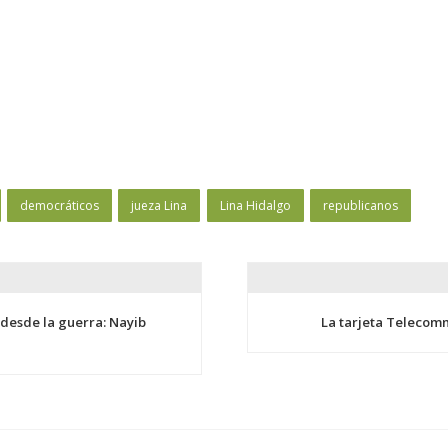
democráticos
jueza Lina
Lina Hidalgo
republicanos
 desde la guerra: Nayib
La tarjeta Telecom