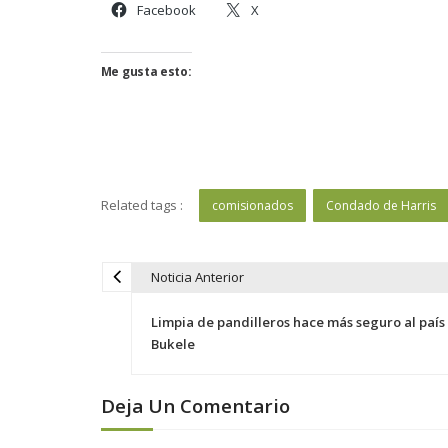
Facebook
X
Me gusta esto:
Related tags :
comisionados
Condado de Harris
Noticia Anterior
N
a
Limpia de pandilleros hace más seguro al país
v
Bukele
e
g
Deja Un Comentario
a