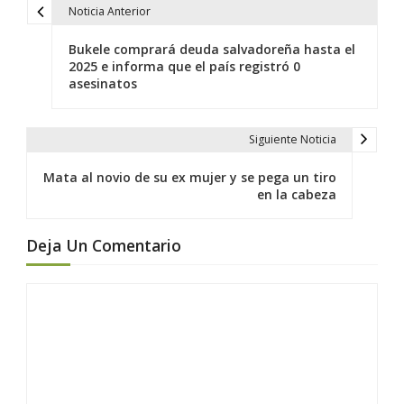
Noticia Anterior
N
a
Bukele comprará deuda salvadoreña hasta el
v
2025 e informa que el país registró 0
asesinatos
e
g
a
Siguiente Noticia
c
Mata al novio de su ex mujer y se pega un tiro
i
en la cabeza
ó
n
Deja Un Comentario
d
e
e
n
t
r
a