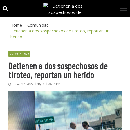
Skip
Skip
to
to
navigation
content
Home
Comunidad
Detienen a dos sospechosos de tiroteo, reportan un
herido
COMUNIDAD
Detienen a dos sospechosos de
tiroteo, reportan un herido
julio 27, 2022
0
1121