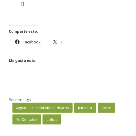
Comparte esto:
Facebook
X
Me gusta esto:
Related tags :
alguacil del condado de NHarris
balacera
Corte
Ed Gonzalez
policia