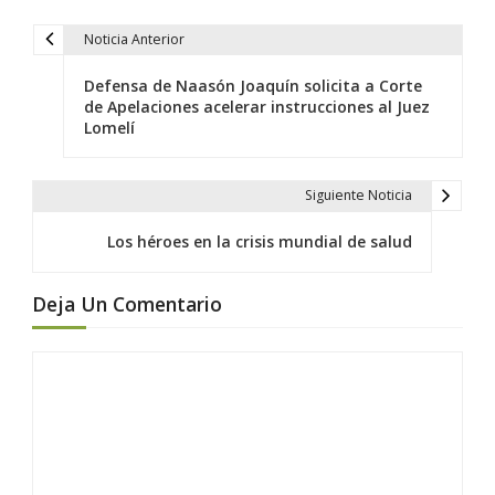
Noticia Anterior
N
a
Defensa de Naasón Joaquín solicita a Corte
v
de Apelaciones acelerar instrucciones al Juez
Lomelí
e
g
a
Siguiente Noticia
c
Los héroes en la crisis mundial de salud
i
ó
Deja Un Comentario
n
d
e
e
n
t
r