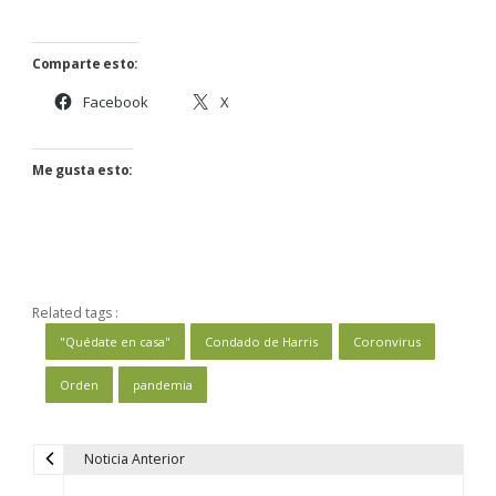
Comparte esto:
Facebook
X
Me gusta esto:
Related tags :
"Quédate en casa"
Condado de Harris
Coronvirus
Orden
pandemia
Noticia Anterior
N