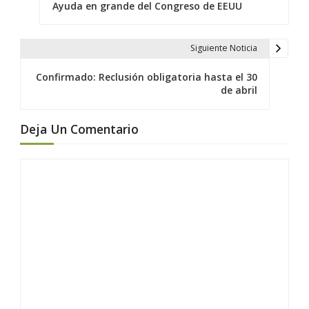
a
Ayuda en grande del Congreso de EEUU
v
e
Siguiente Noticia
g
a
Confirmado: Reclusión obligatoria hasta el 30
c
de abril
i
ó
Deja Un Comentario
n
d
e
e
n
t
r
a
d
a