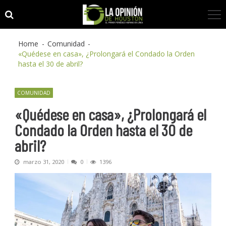
Skip
Skip
to
to
navigation
content
Home
Comunidad
«Quédese en casa», ¿Prolongará el Condado la Orden
hasta el 30 de abril?
COMUNIDAD
«Quédese en casa», ¿Prolongará el
Condado la Orden hasta el 30 de
abril?
marzo 31, 2020
0
1396