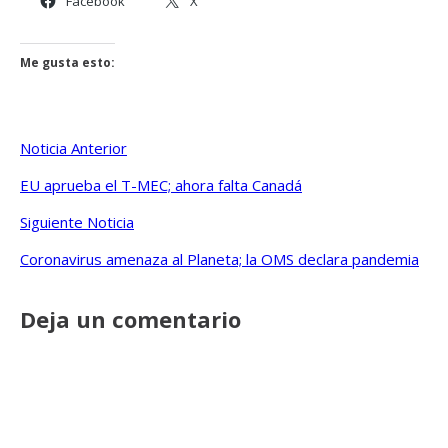
Facebook
X
Me gusta esto:
Navegación
Noticia Anterior
de
EU aprueba el T-MEC; ahora falta Canadá
entradas
Siguiente Noticia
Coronavirus amenaza al Planeta; la OMS declara pandemia
Deja un comentario