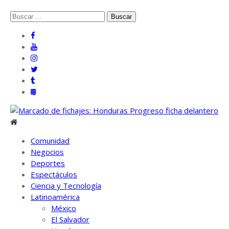
Skip
Skip
Buscar
to
to
por:
navigation
content
La Opinión de Houston
El primer periódico hispano en línea
Comunidad
Negocios
Deportes
Espectáculos
Ciencia y Tecnología
Latinoamérica
México
El Salvador