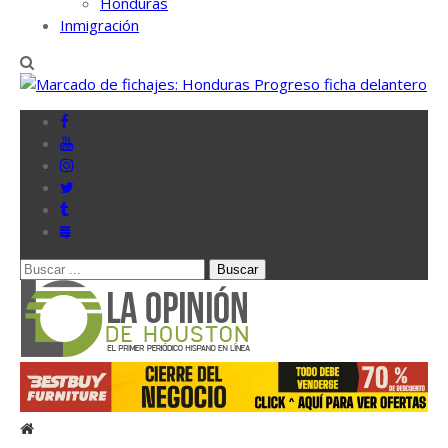
Honduras
Inmigración
Buscar
por:
La Opinión de Houston
El primer periódico hispano en línea