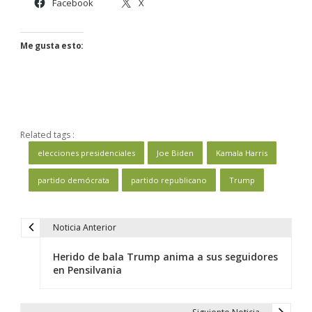
Facebook
X
Me gusta esto:
Related tags :
elecciones presidenciales
Joe Biden
Kamala Harris
partido demócrata
partido republicano
Trump
Noticia Anterior
N
a
Herido de bala Trump anima a sus seguidores
v
en Pensilvania
e
g