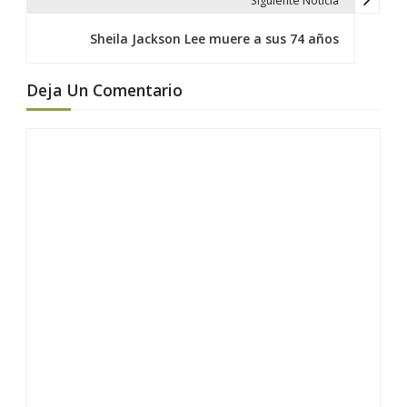
Siguiente Noticia
a
c
Sheila Jackson Lee muere a sus 74 años
i
ó
Deja Un Comentario
n
d
e
e
n
t
r
a
d
a
s