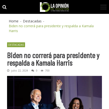
Skip
Skip
to
to
navigation
content
Home
Destacadas
Biden no correrá para presidente y respalda a Kamala
Harris
DESTACADAS
Biden no correrá para presidente y
respalda a Kamala Harris
julio 22, 2024
0
700