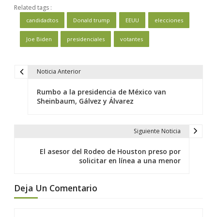
Related tags :
candidadtos
Donald trump
EEUU
elecciones
Joe Biden
presidenciales
votantes
Noticia Anterior
N
a
Rumbo a la presidencia de México van
v
Sheinbaum, Gálvez y Álvarez
e
g
Siguiente Noticia
a
c
El asesor del Rodeo de Houston preso por
solicitar en línea a una menor
i
ó
Deja Un Comentario
n
d
e