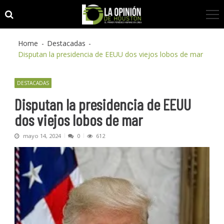
Skip
Skip
to
to
navigation
content
Home
Destacadas
Disputan la presidencia de EEUU dos viejos lobos de mar
DESTACADAS
Disputan la presidencia de EEUU
dos viejos lobos de mar
mayo 14, 2024
0
612