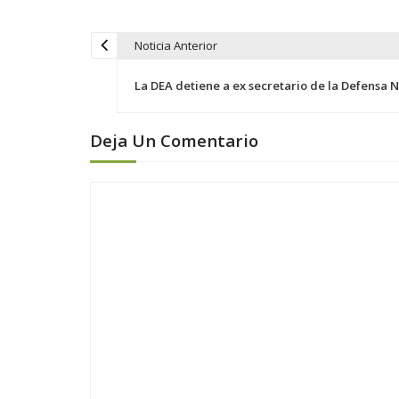
Noticia Anterior
N
a
La DEA detiene a ex secretario de la Defensa 
v
e
Deja Un Comentario
g
a
c
i
ó
n
d
e
e
n