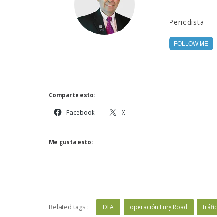
Periodista
FOLLOW ME
Comparte esto:
Facebook
X
Me gusta esto:
Related tags :
DEA
operación Fury Road
tráf