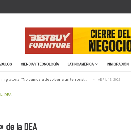
cia cierre y liquidación
ENERO 20, 2026
e nombre para la Copa del Mundo 2026
SEPTIEMBRE 16, 2025
migratoria: “No vamos a devolver a un terrorist...
ABRIL 15, 2025
no en 2026
MARZO 8, 2026
ENERO 25, 2026
cia cierre y liquidación
ENERO 20, 2026
ÁCULOS
CIENCIA Y TECNOLOGÍA
LATINOAMÉRICA
INMIGRACIÓN
e nombre para la Copa del Mundo 2026
SEPTIEMBRE 16, 2025
migratoria: “No vamos a devolver a un terrorist...
ABRIL 15, 2025
no en 2026
MARZO 8, 2026
 la DEA
ENERO 25, 2026
cia cierre y liquidación
ENERO 20, 2026
» de la DEA