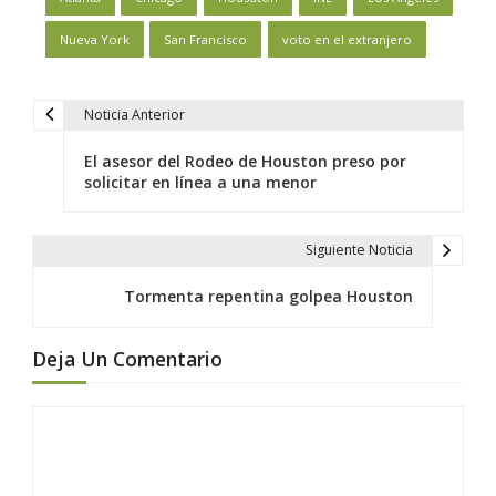
Nueva York
San Francisco
voto en el extranjero
Noticia Anterior
N
a
El asesor del Rodeo de Houston preso por
v
solicitar en línea a una menor
e
g
Siguiente Noticia
a
c
Tormenta repentina golpea Houston
i
ó
Deja Un Comentario
n
d
e
e