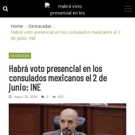
Skip
Skip
to
to
navigation
content
Home
Destacadas
Habrá voto presencial en los consulados mexicanos el 2
de junio: INE
DESTACADAS
Habrá voto presencial en los
consulados mexicanos el 2 de
junio: INE
mayo 16, 2024
0
653