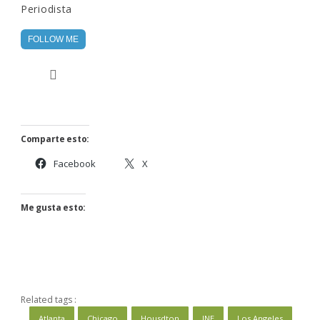
Periodista
FOLLOW ME
Comparte esto:
Facebook
X
Me gusta esto:
Related tags :
Atlanta
Chicago
Housdton
INE
Los Angeles