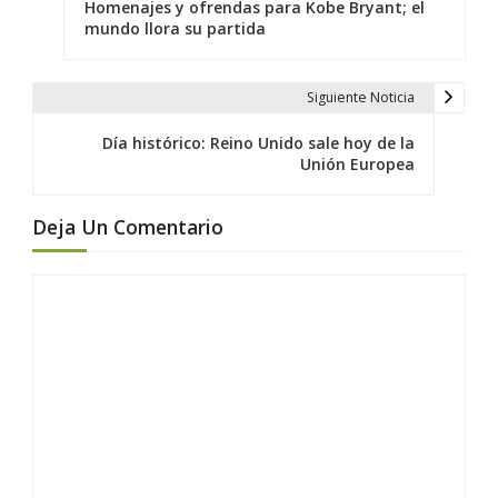
a
Homenajes y ofrendas para Kobe Bryant; el
v
mundo llora su partida
e
g
Siguiente Noticia
a
c
Día histórico: Reino Unido sale hoy de la
Unión Europea
i
ó
Deja Un Comentario
n
d
e
e
n
t
r
a
d
a