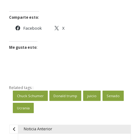
Comparte esto:
Facebook
X
Me gusta esto:
Related tags :
Chuck Schumer
Donald trump
juicio
Senado
Ucrania
Noticia Anterior
N