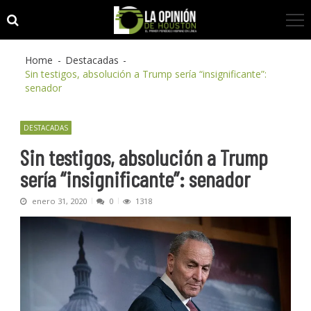
Skip
Skip
to
to
navigation
content
Home
Destacadas
Sin testigos, absolución a Trump sería “insignificante”:
senador
DESTACADAS
Sin testigos, absolución a Trump
sería “insignificante”: senador
enero 31, 2020
0
1318