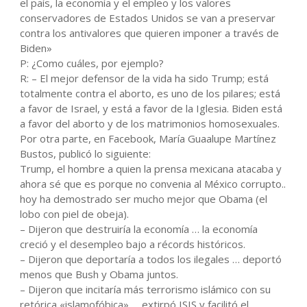
el país, la economía y el empleo y los valores
conservadores de Estados Unidos se van a preservar
contra los antivalores que quieren imponer a través de
Biden»
P: ¿Como cuáles, por ejemplo?
R: – El mejor defensor de la vida ha sido Trump; está
totalmente contra el aborto, es uno de los pilares; está
a favor de Israel, y está a favor de la Iglesia. Biden está
a favor del aborto y de los matrimonios homosexuales.
Por otra parte, en Facebook, María Guaalupe Martínez
Bustos, publicó lo siguiente:
Trump, el hombre a quien la prensa mexicana atacaba y
ahora sé que es porque no convenia al México corrupto..
hoy ha demostrado ser mucho mejor que Obama (el
lobo con piel de obeja).
– Dijeron que destruiría la economía … la economía
creció y el desempleo bajo a récords históricos.
– Dijeron que deportaría a todos los ilegales … deportó
menos que Bush y Obama juntos.
– Dijeron que incitaría más terrorismo islámico con su
retórica «islamofóbica» … extirpó ISIS y facilitó el