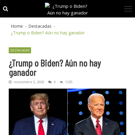
Skip
Skip
to
to
navigation
content
Home
Destacadas
¿Trump o Biden? Aún no hay ganador
DESTACADAS
¿Trump o Biden? Aún no hay
ganador
noviembre 5, 2020
0
1235