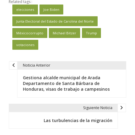
Related tags :
elecciones
Joe Biden
Junta Electoral del Estado de Carolina del Norte
Méxicocorrupto
Michael Bitzer
Trump
votaciones
Noticia Anterior
N
a
Gestiona alcalde municipal de Arada
v
Departamento de Santa Bárbara de
Honduras, visas de trabajo a campesinos
e
g
a
Siguiente Noticia
c
Las turbulencias de la migración
i
ó