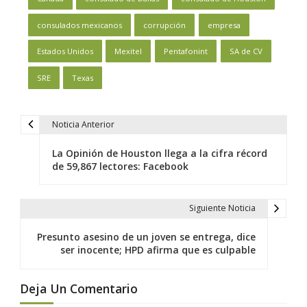
consulados mexicanos
corrupción
empresa
Estados Unidos
Mexitel
Pentafonint
SA de CV
SRE
Texas
Noticia Anterior
N
a
La Opinión de Houston llega a la cifra récord
v
de 59,867 lectores: Facebook
e
g
Siguiente Noticia
a
c
Presunto asesino de un joven se entrega, dice
ser inocente; HPD afirma que es culpable
i
ó
Deja Un Comentario
n