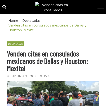
Skip
Skip
to
to
navigation
content
Home
Destacadas
Venden citas en consulados mexicanos de Dallas y
Houston: Mexitel
DESTACADAS
Venden citas en consulados
mexicanos de Dallas y Houston:
Mexitel
julio 31, 2021
0
1584