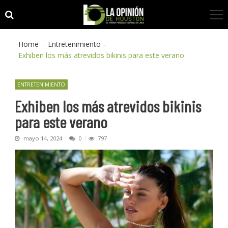
Skip
Skip
to
to
navigation
content
Home
Entretenimiento
Exhiben los más atrevidos bikinis para este verano
ENTRETENIMIENTO
Exhiben los más atrevidos bikinis
para este verano
mayo 14, 2024
0
797