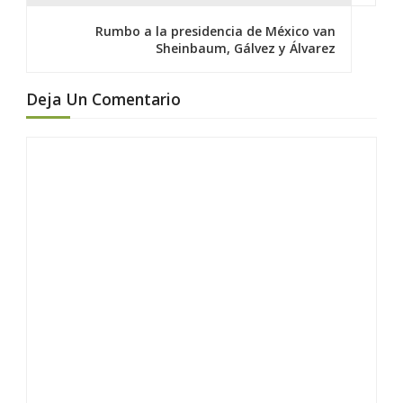
g
a
Rumbo a la presidencia de México van
c
Sheinbaum, Gálvez y Álvarez
i
ó
Deja Un Comentario
n
d
e
e
n
t
r
a
d
a
s