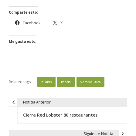
Comparte esto:
Facebook
X
Me gusta esto:
Related tags :
bikinis
moda
verano 2024
Noticia Anterior
N
a
Cierra Red Lobster 80 restaurantes
v
e
Siguiente Noticia