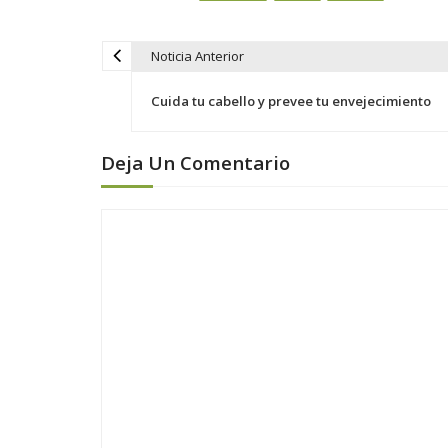
Noticia Anterior
N
a
Cuida tu cabello y prevee tu envejecimiento
v
e
Deja Un Comentario
g
a
c
i
ó
n
d
e
e
n