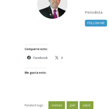
Periodista
FOLLOW ME
Comparte esto:
Facebook
X
Me gusta esto:
Related tags :
cremas
piel
salud