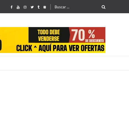
Buscar
por:
25