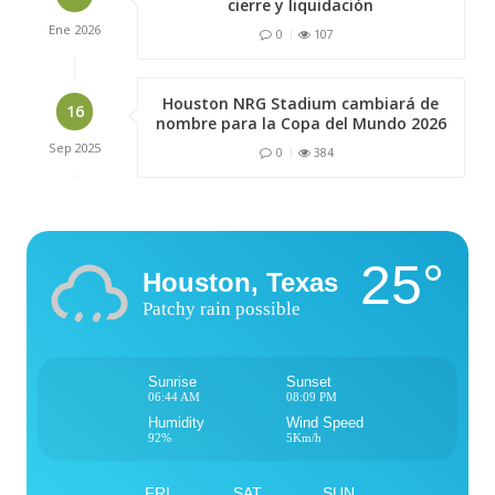
cierre y liquidación
Ene
2026
0
107
Houston NRG Stadium cambiará de
16
nombre para la Copa del Mundo 2026
Sep
2025
0
384
25°
Houston, Texas
Patchy rain possible
Sunrise
Sunset
06:44 AM
08:09 PM
Humidity
Wind Speed
92%
5Km/h
FRI
SAT
SUN