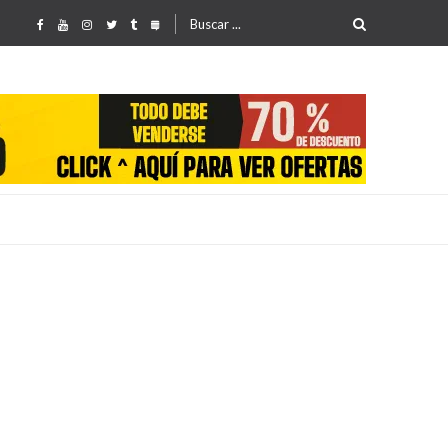
Buscar
por:
25