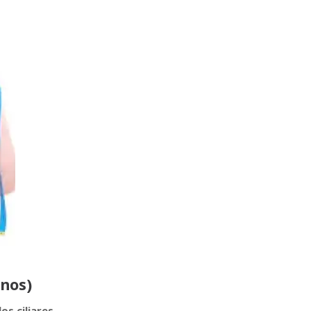
anos)
os ciliares.