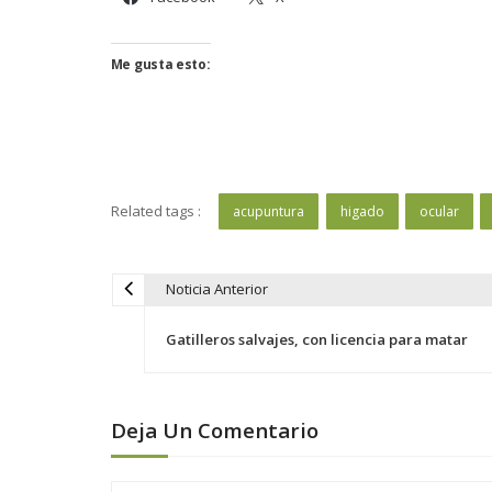
Me gusta esto:
Related tags :
acupuntura
higado
ocular
Noticia Anterior
N
a
Gatilleros salvajes, con licencia para matar
v
e
g
Deja Un Comentario
a
c