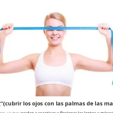
”(cubrir los ojos con las palmas de las m
jos, ya que
ayudan a reactivar y flexionar las lentes y múscul