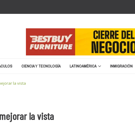
ÁCULOS
CIENCIA Y TECNOLOGÍA
LATINOAMÉRICA
INMIGRACIÓN
erano en 2026
marzo 8, 2026
jorar la vista
ston
enero 25, 2026
nuncia cierre y liquidación
enero 20, 2026
á de nombre para la Copa del Mundo 2026
septiembre 16, 2025
za migratoria: “No vamos a devolver a un terrorist...
abril 15, 20
mejorar la vista