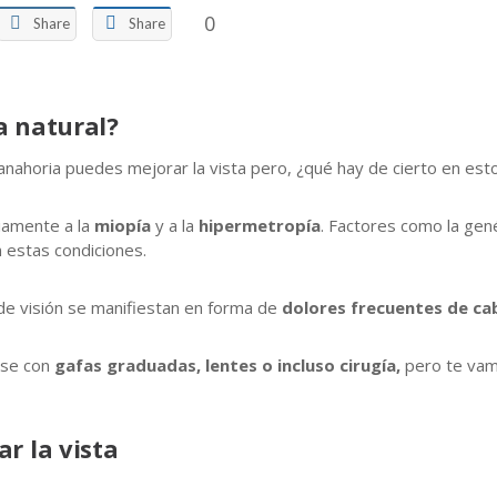
0
Share
Share
a natural?
nahoria puedes mejorar la vista pero, ¿qué hay de cierto en est
iamente a la
miopía
y a la
hipermetropía
. Factores como la genét
 estas condiciones.
de visión se manifiestan en forma de
dolores frecuentes de cab
rse con
gafas graduadas, lentes o incluso cirugía,
pero te vam
r la vista