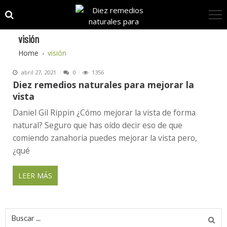
Skip
Skip
to
to
navigation
content
visión
Home
visión
abril 27, 2021
0
1356
Diez remedios naturales para mejorar la
vista
Daniel Gil Rippin ¿Cómo mejorar la vista de forma
natural? Seguro que has oído decir eso de que
comiendo zanahoria puedes mejorar la vista pero,
¿qué
LEER MÁS
Buscar
por: