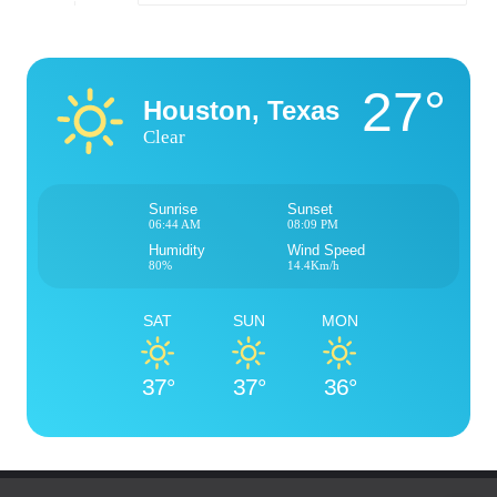
27°
Houston, Texas
Clear
Sunrise
Sunset
06:44 AM
08:09 PM
Humidity
Wind Speed
80%
14.4Km/h
SAT
SUN
MON
37°
37°
36°