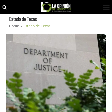
Skip
Skip
to
to
navigation
content
Estado de Texas
Home
Estado de Texas