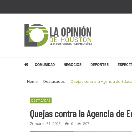
Skip
Skip
to
to
navigation
content
La Opinión de Houston
El primer periódico hispano en línea
COMUNIDAD
NEGOCIOS
DEPORTES
ESPECT
EE.UU. cambia al horario de v
Home
Destacadas
Quejas contra la Agencia de Educ
Tormenta Ártica Paraliza Hou
Bestbuy Furniture en Houston a
Noticias Recientes
Houston NRG Stadium cambiar
DESTACADAS
Trump y Bukele refuerzan alian
Quejas contra la Agencia de 
marzo 31, 2023
0
807