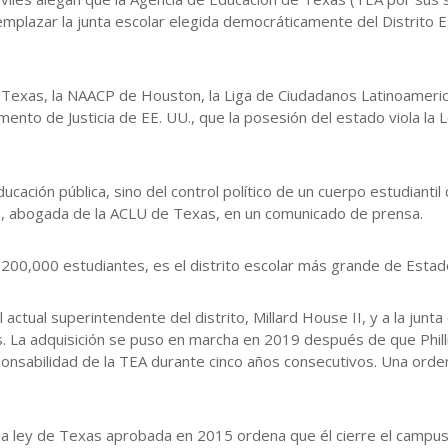
emplazar la junta escolar elegida democráticamente del Distrito
Texas, la NAACP de Houston, la Liga de Ciudadanos Latinoamericano
nto de Justicia de EE. UU., que la posesión del estado viola la
ucación pública, sino del control político de un cuerpo estudianti
is, abogada de la ACLU de Texas, en un comunicado de prensa.
i 200,000 estudiantes, es el distrito escolar más grande de Estad
ctual superintendente del distrito, Millard House II, y a la junta
La adquisición se puso en marcha en 2019 después de que Phillis
ponsabilidad de la TEA durante cinco años consecutivos. Una orden 
na ley de Texas aprobada en 2015 ordena que él cierre el campus