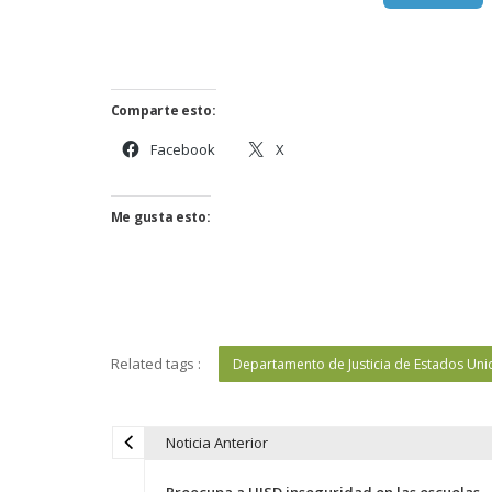
Comparte esto:
Facebook
X
Me gusta esto:
Related tags :
Departamento de Justicia de Estados Uni
Noticia Anterior
N
a