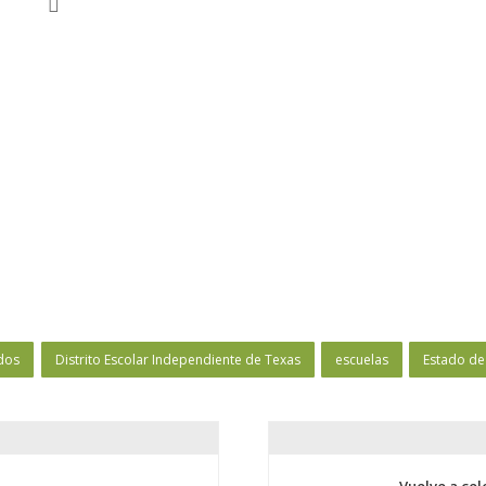
dos
Distrito Escolar Independiente de Texas
escuelas
Estado de